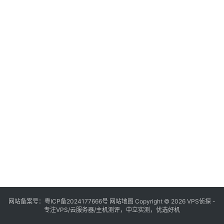
网站备案号：
粤ICP备2024177666号
网站地图
Copyright © 2026 VPS侦探 -
专注VPS/云服务器/主机测评，中立实测，优选好机