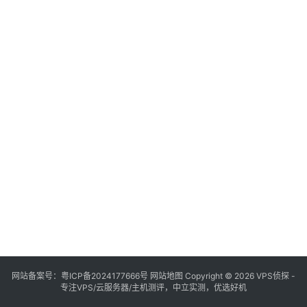
网站备案号：
粤ICP备2024177666号
网站地图
Copyright © 2026 VPS侦探 -
专注VPS/云服务器/主机测评，中立实测，优选好机