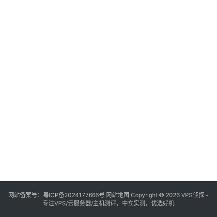
网站备案号：
粤ICP备2024177666号
网站地图
Copyright © 2026 VPS侦探 -
专注VPS/云服务器/主机测评，中立实测，优选好机