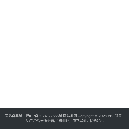
网站备案号：
粤ICP备2024177666号
网站地图
Copyright © 2026 VPS侦探 -
专注VPS/云服务器/主机测评，中立实测，优选好机