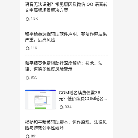
语音无法识别？常见原因及微信 QQ 语音转
文字高频场景解决方案
1.5K
和平精英透视辅助软件声明：非法作弊后果
严重，远离风险
1.1K
和平精英免费辅助挂深度解析：技术、法
律、道德多维度风险警示
955
COM域名续费仅需36
元？低价续费COM域名教
程
934
揭秘和平精英辅助脚本：运作原理、法律风
险与游戏公平性破坏
891