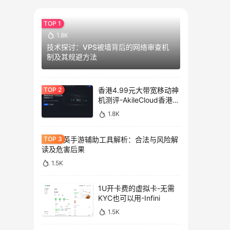
1.8K
技术探讨：VPS被墙背后的网络审查机
制及其规避方法
香港4.99元大带宽移动神
机测评-AkileCloud香港大
带宽服务器测评
1.8K
和平精英手游辅助工具解析：合法与风险解
读及危害后果
1.5K
1U开卡费的虚拟卡-无需
KYC也可以用-Infini
1.5K