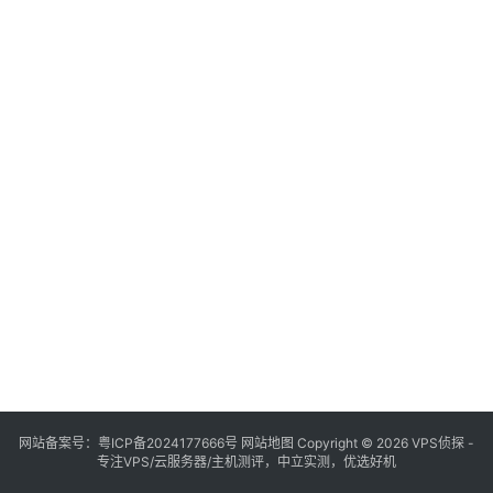
网站备案号：
粤ICP备2024177666号
网站地图
Copyright © 2026 VPS侦探 -
专注VPS/云服务器/主机测评，中立实测，优选好机