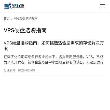
首页
VPS硬盘选购指南
VPS硬盘选购指南
VPS硬盘选购指南：如何挑选适合您需求的存储解决方
案
在数字化浪潮席卷各行各业的当下，虚拟专用服务器，VPS，已成
为个人开发者、初创企业乃至中小型项目部署的基石，无论是运行
一个轻量级博客，还是承载一个初具规模的电商应用，VPS的性能
行业新闻
2026-02-09
与稳定性都至关重要，而在诸多性能指标中，硬盘存储方案的选
择，往往是最容易被忽视，却又对实际体验影响深远的一环，它不
仅是数据的，住所，，更直接关系到应用的响应速…。