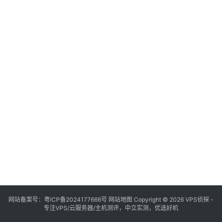
网站备案号：
粤ICP备2024177666号
网站地图
Copyright © 2026 VPS侦探 -
专注VPS/云服务器/主机测评，中立实测，优选好机