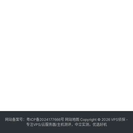
网站备案号：
粤ICP备2024177666号
网站地图
Copyright © 2026 VPS侦探 -
专注VPS/云服务器/主机测评，中立实测，优选好机