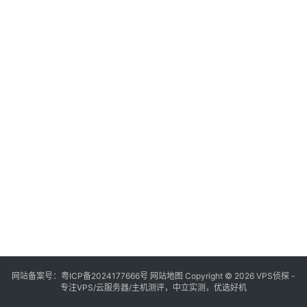
网站备案号：
粤ICP备2024177666号
网站地图
Copyright © 2026 VPS侦探 -
专注VPS/云服务器/主机测评，中立实测，优选好机