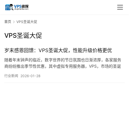
首页
VPS圣诞大促
VPS圣诞大促
岁末感恩回馈：VPS圣诞大促，性能升级价格更优
随着年末钟声的临近，数字世界的节日氛围也日渐浓厚，各家服务
商纷纷推出季节性优惠，其中虚拟专用服务器，VPS，市场的圣诞
促销活动尤为引人注目，这类促销通常以，岁末感恩回馈，为名，
行业新闻
2026-01-28
主打性能升级与价格优化，旨在吸引新旧用户的关注，从行业惯例
来看，这类活动并非简单的降价，而往往伴随着资源配置的调整与
服务条款的细化，背后反映的是市场供需、技术迭…。