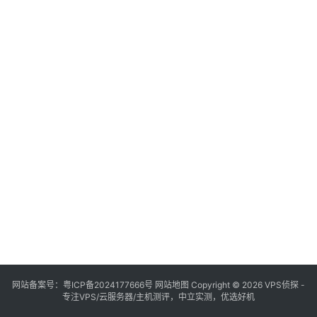
网站备案号：
粤ICP备2024177666号
网站地图
Copyright © 2026 VPS侦探 -
专注VPS/云服务器/主机测评，中立实测，优选好机