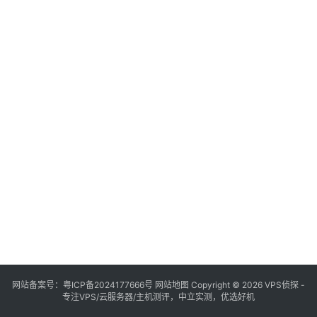
网站备案号：
粤ICP备2024177666号
网站地图
Copyright © 2026 VPS侦探 -
专注VPS/云服务器/主机测评，中立实测，优选好机