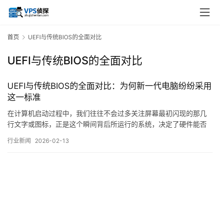
首页
UEFI与传统BIOS的全面对比
UEFI与传统BIOS的全面对比
UEFI与传统BIOS的全面对比：为何新一代电脑纷纷采用
这一标准
在计算机启动过程中，我们往往不会过多关注屏幕最初闪现的那几
行文字或图标，正是这个瞬间背后所运行的系统，决定了硬件能否
顺利唤醒并引导操作系统，长久以来，传统BIOS，基本输入输出系
行业新闻
2026-02-13
统，扮演着这一，唤醒者，的角色，但自本世纪初以来，一种名为
UEFI，统一可扩展固件接口，的新标准悄然兴起，并逐渐成为现代
计算机，尤其是个人电脑与服务器的默认选…。