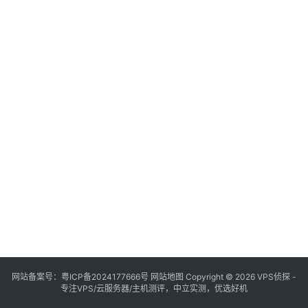
网站备案号：
粤ICP备2024177666号
网站地图
Copyright © 2026 VPS侦探 -
专注VPS/云服务器/主机测评，中立实测，优选好机