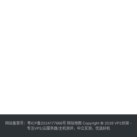
网站备案号：
粤ICP备2024177666号
网站地图
Copyright © 2026 VPS侦探 -
专注VPS/云服务器/主机测评，中立实测，优选好机