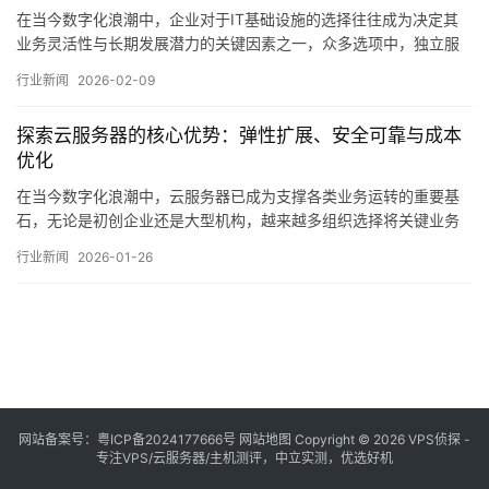
在当今数字化浪潮中，企业对于IT基础设施的选择往往成为决定其
业务灵活性与长期发展潜力的关键因素之一，众多选项中，独立服
务器凭借其独特的技术架构与资源分配模式，持续受到中大型企业
行业新闻
2026-02-09
及高负载应用场景的青睐，相较于共享主机或云服务器方案，独立
服务器提供了一种更为专有、可控的底层环境，下面，我们将从五
探索云服务器的核心优势：弹性扩展、安全可靠与成本
个核心维度展开，探讨选择独立服务器所带来的显…。
优化
在当今数字化浪潮中，云服务器已成为支撑各类业务运转的重要基
石，无论是初创企业还是大型机构，越来越多组织选择将关键业务
迁移至云端，这一趋势背后，是云服务器所展现出的几项核心优
行业新闻
2026-01-26
势，弹性扩展能力、安全可靠性保障以及显著的成本优化效果，这
些特性不仅改变了传统IT资源的部署与管理模式，更在实质上推动
了业务创新与运营效率的提升，弹性扩展是云服务器…。
网站备案号：
粤ICP备2024177666号
网站地图
Copyright © 2026 VPS侦探 -
专注VPS/云服务器/主机测评，中立实测，优选好机