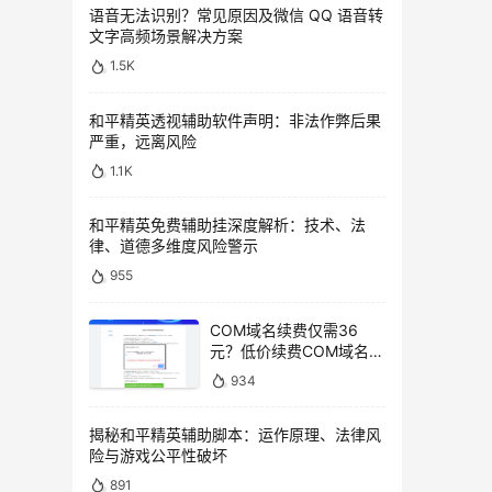
语音无法识别？常见原因及微信 QQ 语音转
文字高频场景解决方案
1.5K
和平精英透视辅助软件声明：非法作弊后果
严重，远离风险
1.1K
和平精英免费辅助挂深度解析：技术、法
律、道德多维度风险警示
955
COM域名续费仅需36
元？低价续费COM域名教
程
934
揭秘和平精英辅助脚本：运作原理、法律风
险与游戏公平性破坏
891