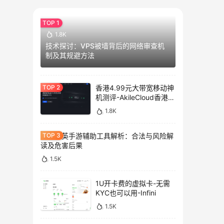
1.8K
技术探讨：VPS被墙背后的网络审查机
制及其规避方法
香港4.99元大带宽移动神
机测评-AkileCloud香港大
带宽服务器测评
1.8K
和平精英手游辅助工具解析：合法与风险解
读及危害后果
1.5K
1U开卡费的虚拟卡-无需
KYC也可以用-Infini
1.5K