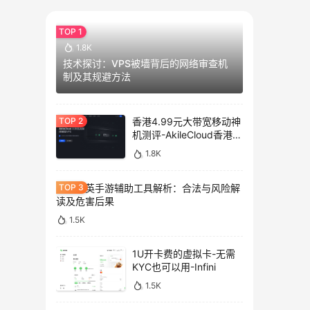
1.8K
技术探讨：VPS被墙背后的网络审查机
制及其规避方法
香港4.99元大带宽移动神
机测评-AkileCloud香港大
带宽服务器测评
1.8K
和平精英手游辅助工具解析：合法与风险解
读及危害后果
1.5K
1U开卡费的虚拟卡-无需
KYC也可以用-Infini
1.5K