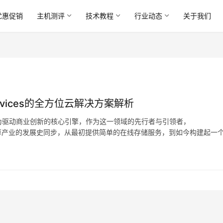
优惠促销
主机测评
技术教程
行业动态
关于我们
ervices的全方位云解决方案解析
为驱动商业创新的核心引擎，作为这一领域的先行者与引领者，
乎与云计算产业的发展史同步，从最初提供简单的在线存储服务，到如今构建起一
映了技术本身的进步，更深刻地揭示了企业数字化转型路…。