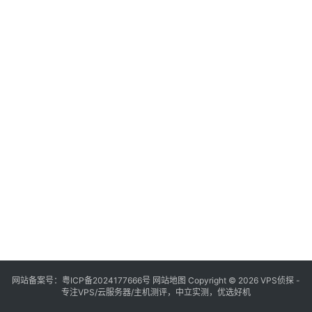
网站备案号：
粤ICP备2024177666号
网站地图
Copyright © 2026 VPS侦探 -
专注VPS/云服务器/主机测评，中立实测，优选好机