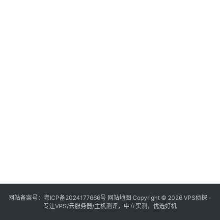
网站备案号：
粤ICP备2024177666号
网站地图
Copyright © 2026 VPS侦探 -
专注VPS/云服务器/主机测评，中立实测，优选好机