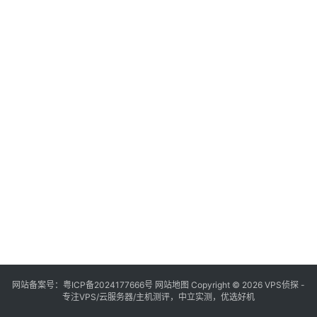
网站备案号：
粤ICP备2024177666号
网站地图
Copyright © 2026 VPS侦探 -
专注VPS/云服务器/主机测评，中立实测，优选好机