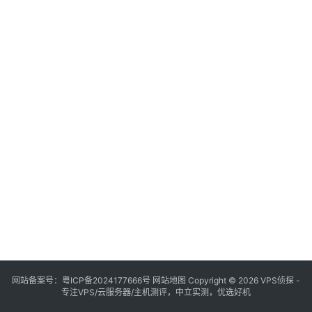
网站备案号：
粤ICP备2024177666号
网站地图
Copyright © 2026 VPS侦探 -
专注VPS/云服务器/主机测评，中立实测，优选好机