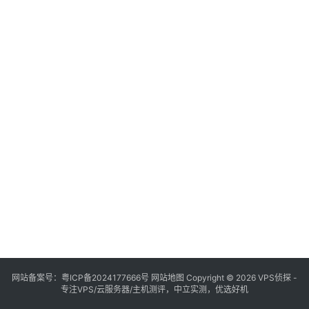
网站备案号：
粤ICP备2024177666号
网站地图
Copyright © 2026 VPS侦探 -
专注VPS/云服务器/主机测评，中立实测，优选好机