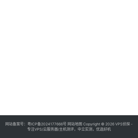
网站备案号：
粤ICP备2024177666号
网站地图
Copyright © 2026 VPS侦探 -
专注VPS/云服务器/主机测评，中立实测，优选好机