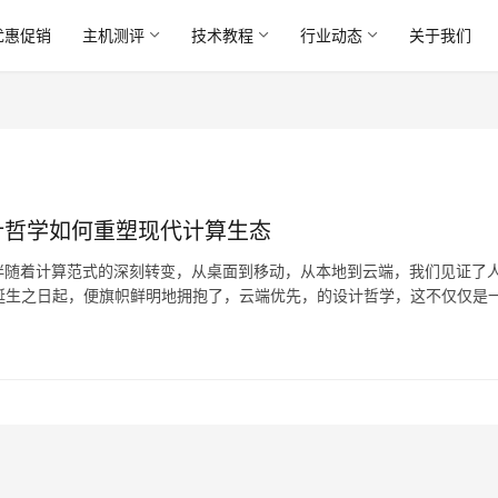
优惠促销
主机测评
技术教程
行业动态
关于我们
设计哲学如何重塑现代计算生态
伴随着计算范式的深刻转变，从桌面到移动，从本地到云端，我们见证了
自其诞生之日起，便旗帜鲜明地拥抱了，云端优先，的设计哲学，这不仅仅是
重塑的、静默却有力的实验，它试图回答一个根本性问题…。