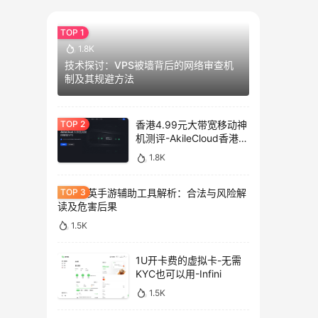
1.8K
技术探讨：VPS被墙背后的网络审查机
制及其规避方法
香港4.99元大带宽移动神
机测评-AkileCloud香港大
带宽服务器测评
1.8K
和平精英手游辅助工具解析：合法与风险解
读及危害后果
1.5K
1U开卡费的虚拟卡-无需
KYC也可以用-Infini
1.5K