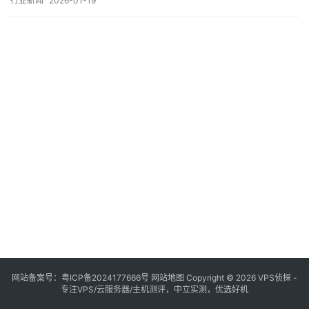
行业新闻
2026-01-19
的控制权限；相较于动辄数千上万的独立服务器，它又以极具竞争
力的价格和灵活的配置，成为了性价比与性能之间的黄金平衡点，
步入2023年，随着云计算技术的持续演进与…。
网站备案号：
粤ICP备2024177666号
网站地图
Copyright © 2026 VPS侦探 -
专注VPS/云服务器/主机测评，中立实测，优选好机