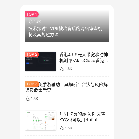
1.8K
技术探讨：VPS被墙背后的网络审查机
制及其规避方法
香港4.99元大带宽移动神
机测评-AkileCloud香港大
带宽服务器测评
1.8K
和平精英手游辅助工具解析：合法与风险解
读及危害后果
1.5K
1U开卡费的虚拟卡-无需
KYC也可以用-Infini
1.5K