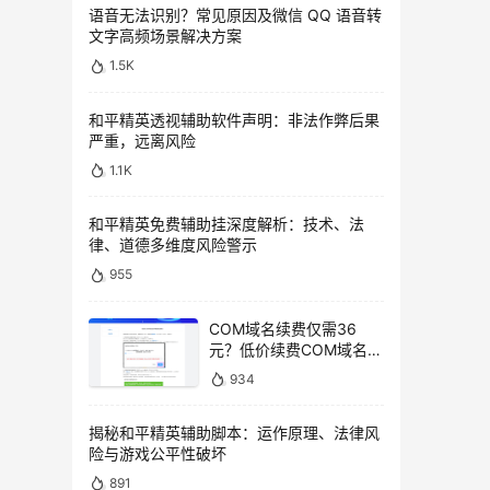
语音无法识别？常见原因及微信 QQ 语音转
文字高频场景解决方案
1.5K
和平精英透视辅助软件声明：非法作弊后果
严重，远离风险
1.1K
和平精英免费辅助挂深度解析：技术、法
律、道德多维度风险警示
955
COM域名续费仅需36
元？低价续费COM域名教
程
934
揭秘和平精英辅助脚本：运作原理、法律风
险与游戏公平性破坏
891