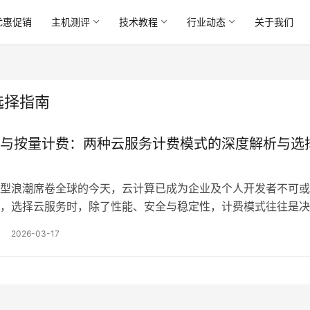
优惠促销
主机测评
技术教程
行业动态
关于我们
选择指南
与按量计费：两种云服务计费模式的深度解析与选
型浪潮席卷全球的今天，云计算已成为企业及个人开发者不可或
，选择云服务时，除了性能、安全与稳定性，计费模式往往是决
，它直接关系到成本控制、预算规划以及资源使用的灵活性，目
2026-03-17
云服务计费模式主要分为，包年包月，预付费，和，按量计费，
按需计费，两大类，这两种模式并非简单的孰优孰劣，而是…。