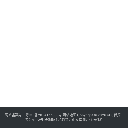
网站备案号：
粤ICP备2024177666号
网站地图
Copyright © 2026 VPS侦探 -
专注VPS/云服务器/主机测评，中立实测，优选好机