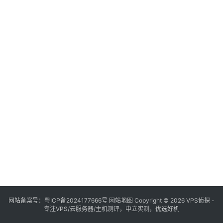
网站备案号：
粤ICP备2024177666号
网站地图
Copyright © 2026 VPS侦探 -
专注VPS/云服务器/主机测评，中立实测，优选好机