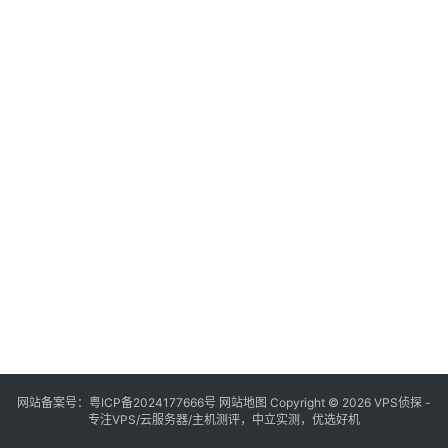
网站备案号：
粤ICP备2024177666号
网站地图
Copyright © 2026 VPS侦探 -
专注VPS/云服务器/主机测评，中立实测，优选好机