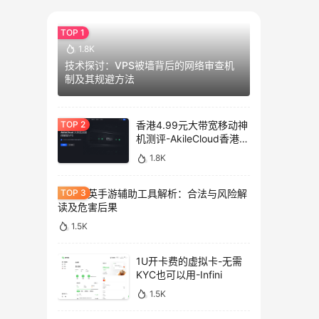
1.8K
技术探讨：VPS被墙背后的网络审查机
制及其规避方法
香港4.99元大带宽移动神
机测评-AkileCloud香港大
带宽服务器测评
1.8K
和平精英手游辅助工具解析：合法与风险解
读及危害后果
1.5K
1U开卡费的虚拟卡-无需
KYC也可以用-Infini
1.5K