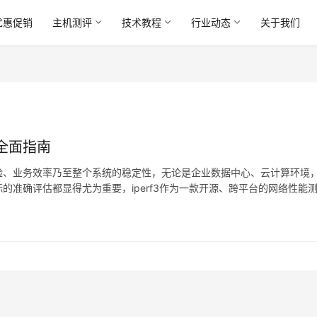
优惠促销
主机测评
技术教程
行业动态
关于我们
量全面指南
验、业务效率乃至整个系统的稳定性，无论是企业数据中心、云计算环境
准确评估都显得尤为重要，iperf3作为一款开源、跨平台的网络性能
应用出发，系统性地探讨iperf3的核心原理、…。