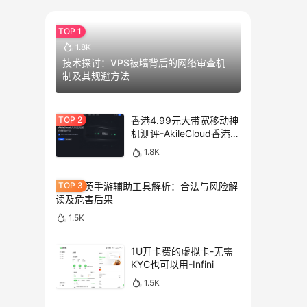
1.8K
技术探讨：VPS被墙背后的网络审查机
制及其规避方法
香港4.99元大带宽移动神
机测评-AkileCloud香港大
带宽服务器测评
1.8K
和平精英手游辅助工具解析：合法与风险解
读及危害后果
1.5K
1U开卡费的虚拟卡-无需
KYC也可以用-Infini
1.5K