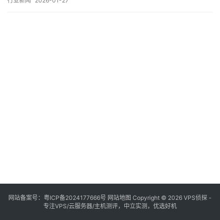
行业新闻
2026-01-27
VPS的性能表现直接关系到用户体验和业务效率，选择或使用VPS
时，用户常常面临一个核心问题，如何准确、客观地评估一台服务
器的网络质量，尤其是其连接速度和数据路由…。
网站备案号：
粤ICP备2024177666号
网站地图
Copyright © 2026 VPS侦探 -
专注VPS/云服务器/主机测评，中立实测，优选好机