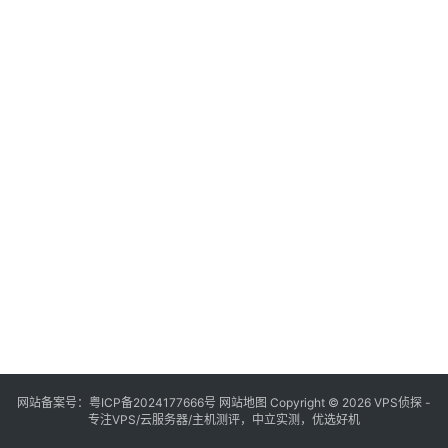
网站备案号：
粤ICP备2024177666号
网站地图
Copyright © 2026 VPS侦探 -
专注VPS/云服务器/主机测评，中立实测，优选好机