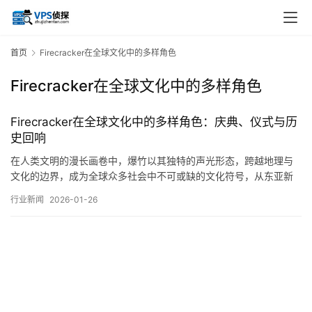
首页
Firecracker在全球文化中的多样角色
Firecracker在全球文化中的多样角色
Firecracker在全球文化中的多样角色：庆典、仪式与历
史回响
在人类文明的漫长画卷中，爆竹以其独特的声光形态，跨越地理与
文化的边界，成为全球众多社会中不可或缺的文化符号，从东亚新
春的喧天锣鼓到地中海节庆的璀璨夜空，从古老仪式的肃穆回响到
行业新闻
2026-01-26
现代庆典的欢乐绽放，爆竹的角色远不止于瞬间的声光表演，它深
深嵌入人类集体的记忆与情感结构之中，成为连接过去与现在、个
体与社群的微妙纽带，在庆典场合，爆竹往往扮演着…。