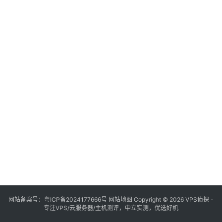
网站备案号：
粤ICP备2024177666号
网站地图
Copyright © 2026 VPS侦探 -
专注VPS/云服务器/主机测评，中立实测，优选好机