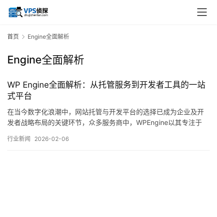
首页
Engine全面解析
Engine全面解析
WP Engine全面解析：从托管服务到开发者工具的一站
式平台
在当今数字化浪潮中，网站托管与开发平台的选择已成为企业及开
发者战略布局的关键环节，众多服务商中，WPEngine以其专注于
WordPress生态的一站式解决方案，逐渐在市场中占据独特地位，
行业新闻
2026-02-06
本文将从托管服务、性能优化、安全机制、开发者工具及生态整合
等多个维度，对WPEngine进行深入剖析，力求呈现其全貌与核心价
值，WPEngine成立…。