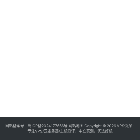
网站备案号：
粤ICP备2024177666号
网站地图
Copyright © 2026 VPS侦探 -
专注VPS/云服务器/主机测评，中立实测，优选好机