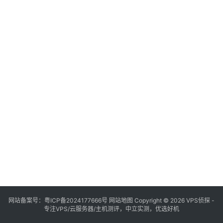
网站备案号：
粤ICP备2024177666号
网站地图
Copyright © 2026 VPS侦探 -
专注VPS/云服务器/主机测评，中立实测，优选好机