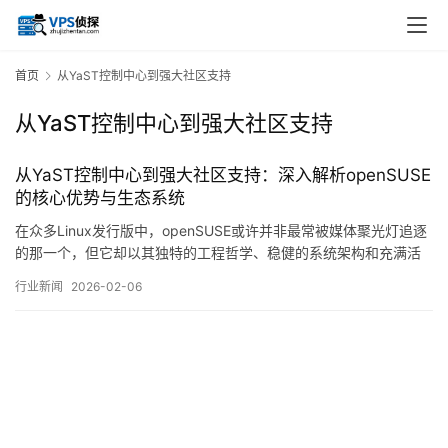
首页
从YaST控制中心到强大社区支持
从YaST控制中心到强大社区支持
从YaST控制中心到强大社区支持：深入解析openSUSE
的核心优势与生态系统
在众多Linux发行版中，openSUSE或许并非最常被媒体聚光灯追逐
的那一个，但它却以其独特的工程哲学、稳健的系统架构和充满活
力的社区生态，在开源世界中占据着不可替代的一席之地，要真正
行业新闻
2026-02-06
理解openSUSE的魅力，我们需要超越简单的版本号与功能列表，
从其标志性的管理工具YaST出发，一路探寻其背后由强大社区支撑
的完整生态系统，一切的开…。