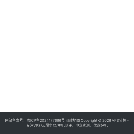
网站备案号：
粤ICP备2024177666号
网站地图
Copyright © 2026 VPS侦探 -
专注VPS/云服务器/主机测评，中立实测，优选好机