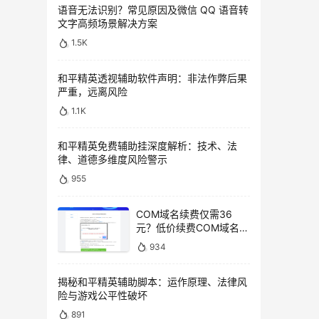
语音无法识别？常见原因及微信 QQ 语音转
文字高频场景解决方案
1.5K
和平精英透视辅助软件声明：非法作弊后果
严重，远离风险
1.1K
和平精英免费辅助挂深度解析：技术、法
律、道德多维度风险警示
955
COM域名续费仅需36
元？低价续费COM域名教
程
934
揭秘和平精英辅助脚本：运作原理、法律风
险与游戏公平性破坏
891