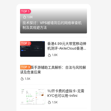
1.8K
技术探讨：VPS被墙背后的网络审查机
制及其规避方法
香港4.99元大带宽移动神
机测评-AkileCloud香港大
带宽服务器测评
1.8K
和平精英手游辅助工具解析：合法与风险解
读及危害后果
1.5K
1U开卡费的虚拟卡-无需
KYC也可以用-Infini
1.5K