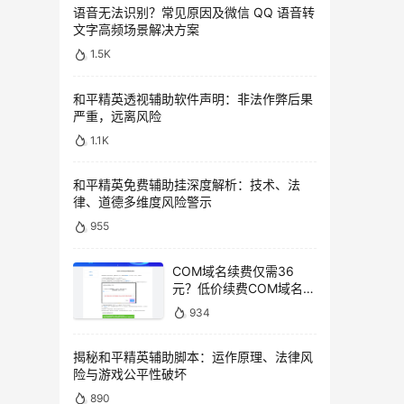
语音无法识别？常见原因及微信 QQ 语音转
文字高频场景解决方案
1.5K
和平精英透视辅助软件声明：非法作弊后果
严重，远离风险
1.1K
和平精英免费辅助挂深度解析：技术、法
律、道德多维度风险警示
955
COM域名续费仅需36
元？低价续费COM域名教
程
934
揭秘和平精英辅助脚本：运作原理、法律风
险与游戏公平性破坏
890