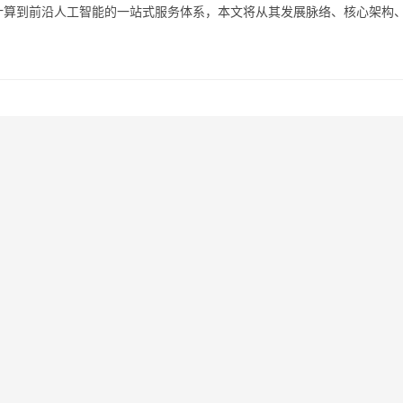
计算到前沿人工智能的一站式服务体系，本文将从其发展脉络、核心架构
云与AI能力，助力各行业实现智能化升级，百度智能云的起…。