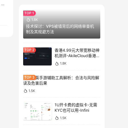
、关
1.8K
技术探讨：VPS被墙背后的网络审查机
制及其规避方法
香港4.99元大带宽移动神
机测评-AkileCloud香港大
带宽服务器测评
1.8K
和平精英手游辅助工具解析：合法与风险解
读及危害后果
1.5K
1U开卡费的虚拟卡-无需
KYC也可以用-Infini
1.5K