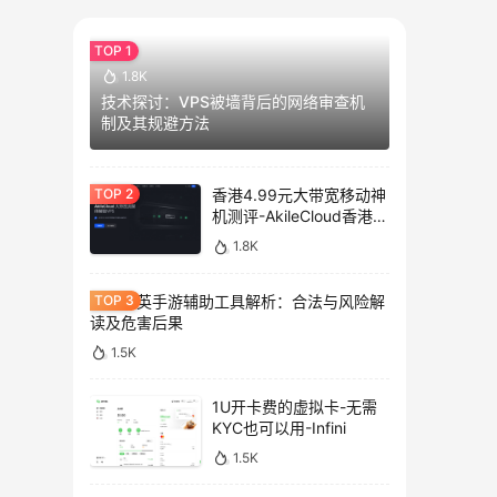
1.8K
技术探讨：VPS被墙背后的网络审查机
制及其规避方法
香港4.99元大带宽移动神
机测评-AkileCloud香港大
带宽服务器测评
1.8K
和平精英手游辅助工具解析：合法与风险解
读及危害后果
1.5K
1U开卡费的虚拟卡-无需
KYC也可以用-Infini
1.5K