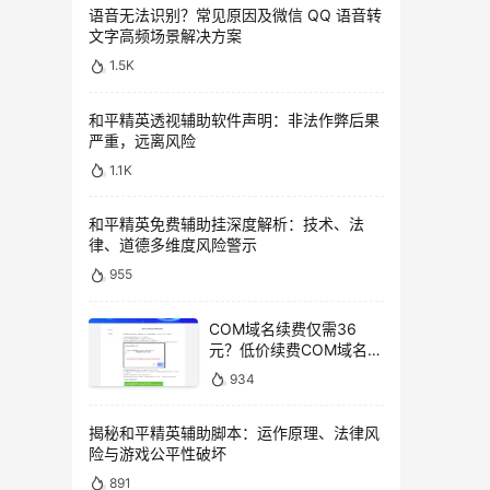
语音无法识别？常见原因及微信 QQ 语音转
文字高频场景解决方案
1.5K
和平精英透视辅助软件声明：非法作弊后果
严重，远离风险
1.1K
和平精英免费辅助挂深度解析：技术、法
律、道德多维度风险警示
955
COM域名续费仅需36
元？低价续费COM域名教
程
934
揭秘和平精英辅助脚本：运作原理、法律风
险与游戏公平性破坏
891