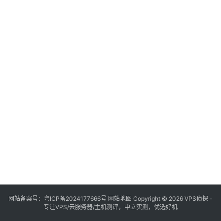
网站备案号：
粤ICP备2024177666号
网站地图
Copyright © 2026 VPS侦探 -
专注VPS/云服务器/主机测评，中立实测，优选好机