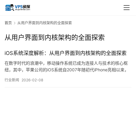
首页
从用户界面到内核架构的全面探索
从用户界面到内核架构的全面探索
iOS系统深度解析：从用户界面到内核架构的全面探索
在数字时代的浪潮中，移动操作系统已成为连接人与技术的核心枢
纽，其中，苹果公司的iOS系统自2007年随初代iPhone亮相以来，
便以其独特的理念与设计哲学，持续塑造着全球数十亿用户的交互
行业新闻
2026-02-08
体验，本文旨在从普通用户的直观感受到深层的技术实现，对iOS进
行一次较为全面的梳理与探讨，试图揭示其表面简洁背后所蕴含的
复杂逻辑与精密架构，对于绝大多…。