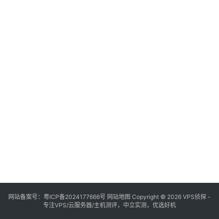
网站备案号：
粤ICP备2024177666号
网站地图
Copyright © 2026 VPS侦探 -
专注VPS/云服务器/主机测评，中立实测，优选好机