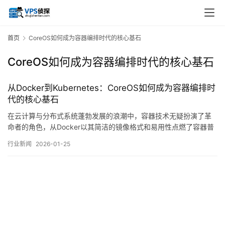
首页
CoreOS如何成为容器编排时代的核心基石
CoreOS如何成为容器编排时代的核心基石
从Docker到Kubernetes：CoreOS如何成为容器编排时
代的核心基石
在云计算与分布式系统蓬勃发展的浪潮中，容器技术无疑扮演了革
命者的角色，从Docker以其简洁的镜像格式和易用性点燃了容器普
及的星星之火，到Kubernetes以其强大的编排能力构建起容器化应
行业新闻
2026-01-25
用的宏伟蓝图，这其间的发展并非一蹴而就，当我们追溯这条技术
演进路径时，会发现一个名字始终与，基础设施，的现代化紧密相
连——CoreOS，它或许未曾…。