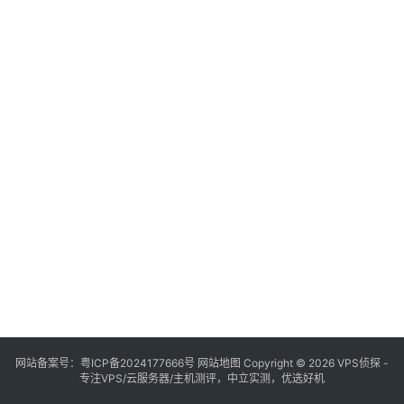
网站备案号：
粤ICP备2024177666号
网站地图
Copyright © 2026 VPS侦探 -
专注VPS/云服务器/主机测评，中立实测，优选好机