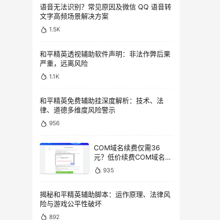
语音无法识别？常见原因及微信 QQ 语音转
文字高频场景解决方案
1.5K
和平精英透视辅助软件声明：非法作弊后果
严重，远离风险
1.1K
和平精英免费辅助挂深度解析：技术、法
律、道德多维度风险警示
956
COM域名续费仅需36
元？低价续费COM域名教
程
935
揭秘和平精英辅助脚本：运作原理、法律风
险与游戏公平性破坏
892