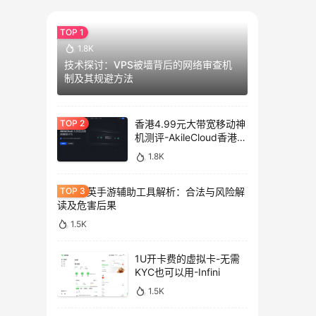
1.8K
技术探讨：VPS被墙背后的网络审查机
制及其规避方法
香港4.99元大带宽移动神
机测评-AkileCloud香港大
带宽服务器测评
1.8K
和平精英手游辅助工具解析：合法与风险解
读及危害后果
1.5K
1U开卡费的虚拟卡-无需
KYC也可以用-Infini
1.5K