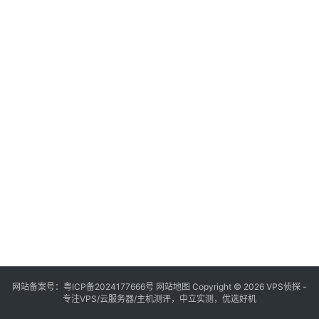
网站备案号：
粤ICP备2024177666号
网站地图
Copyright © 2026 VPS侦探 -
专注VPS/云服务器/主机测评，中立实测，优选好机