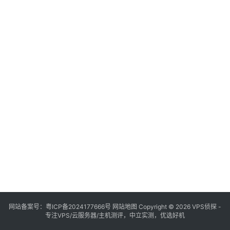
网站备案号：
粤ICP备2024177666号
网站地图
Copyright © 2026 VPS侦探 -
专注VPS/云服务器/主机测评，中立实测，优选好机