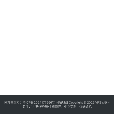
网站备案号：
粤ICP备2024177666号
网站地图
Copyright © 2026 VPS侦探 -
专注VPS/云服务器/主机测评，中立实测，优选好机