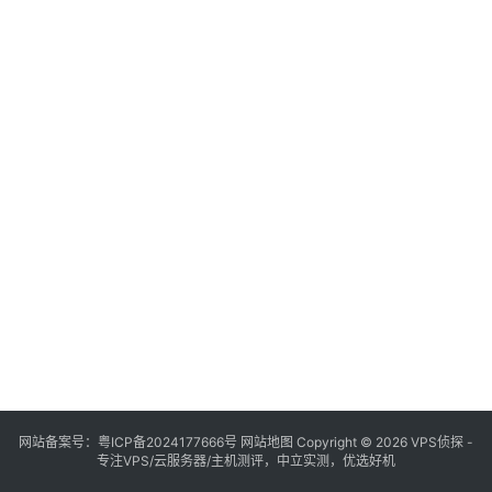
网站备案号：
粤ICP备2024177666号
网站地图
Copyright © 2026 VPS侦探 -
专注VPS/云服务器/主机测评，中立实测，优选好机